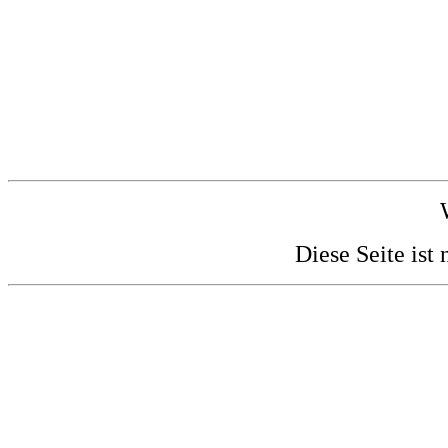
Diese Seite ist